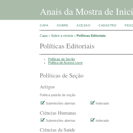
Anais da Mostra de In
CAPA
SOBRE
ACESSO
CADASTRO
PES
Capa
>
Sobre a revista
>
Políticas Editoriais
Políticas Editoriais
Políticas de Seção
Política de Acesso Livre
Políticas de Seção
Artigos
Política padrão de seção
Submissões abertas
Indexado
Ciências Humanas
Submissões abertas
Indexado
Ciências da Saúde