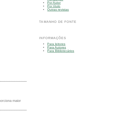
Por Autor
Por título
Outras revistas
TAMANHO DE FONTE
INFORMAÇÕES
Para leitores
Para Autores
Para Bibliotecários
porciona maior