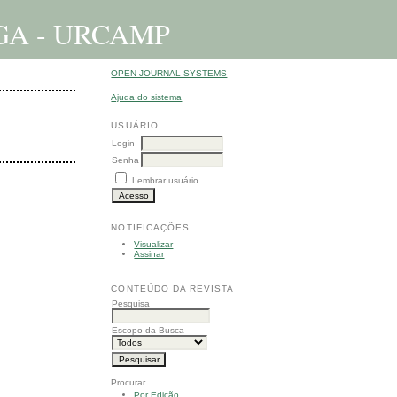
GREGA - URCAMP
OPEN JOURNAL SYSTEMS
Ajuda do sistema
USUÁRIO
Login
Senha
Lembrar usuário
NOTIFICAÇÕES
Visualizar
Assinar
CONTEÚDO DA REVISTA
Pesquisa
Escopo da Busca
Procurar
Por Edição