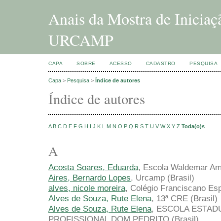
Anais da Mostra de Inicia
URCAMP
CAPA
SOBRE
ACESSO
CADASTRO
PESQUISA
Capa
>
Pesquisa
>
Índice de autores
Índice de autores
A
B
C
D
E
F
G
H
I
J
K
L
M
N
O
P
Q
R
S
T
U
V
W
X
Y
Z
Toda(o)s
A
Acosta Soares, Eduarda
, Escola Waldemar Am
Aires, Bernardo Lopes
, Urcamp (Brasil)
alves, nicole moreira
, Colégio Franciscano Esp
Alves de Souza, Rute Elena
, 13ª CRE (Brasil)
Alves de Souza, Rute Elena
, ESCOLA ESTA
PROFISSIONAL DOM PEDRITO (Brasil)