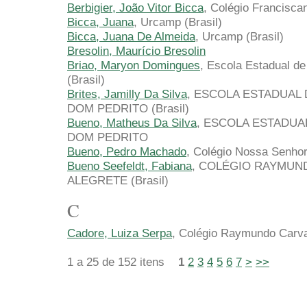
Berbigier, João Vitor Bicca
, Colégio Franciscan
Bicca, Juana
, Urcamp (Brasil)
Bicca, Juana De Almeida
, Urcamp (Brasil)
Bresolin, Maurício Bresolin
Briao, Maryon Domingues
, Escola Estadual d
(Brasil)
Brites, Jamilly Da Silva
, ESCOLA ESTADUAL
DOM PEDRITO (Brasil)
Bueno, Matheus Da Silva
, ESCOLA ESTADUA
DOM PEDRITO
Bueno, Pedro Machado
, Colégio Nossa Senhora
Bueno Seefeldt, Fabiana
, COLÉGIO RAYMUN
ALEGRETE (Brasil)
C
Cadore, Luiza Serpa
, Colégio Raymundo Carval
1 a 25 de 152 itens
1
2
3
4
5
6
7
>
>>