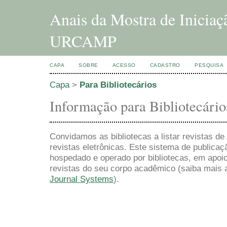
Anais da Mostra de Inicia
URCAMP
CAPA
SOBRE
ACESSO
CADASTRO
PESQUISA
Capa
>
Para Bibliotecários
Informação para Bibliotecário
Convidamos as bibliotecas a listar revistas d
revistas eletrônicas. Este sistema de publica
hospedado e operado por bibliotecas, em apoio
revistas do seu corpo acadêmico (saiba mais 
Journal Systems
).