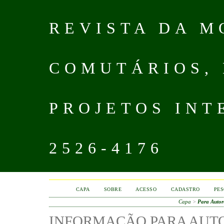
REVISTA DA M
COMUTÁRIOS,
PROJETOS INT
2526-4176
CAPA
SOBRE
ACESSO
CADASTRO
PES
Capa
>
Para Autor
INFORMAÇÃO PARA AUT