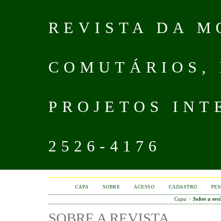
REVISTA DA M
COMUTÁRIOS,
PROJETOS INT
2526-4176
CAPA
SOBRE
ACESSO
CADASTRO
PES
Capa
>
Sobre a revi
SOBRE A REVISTA