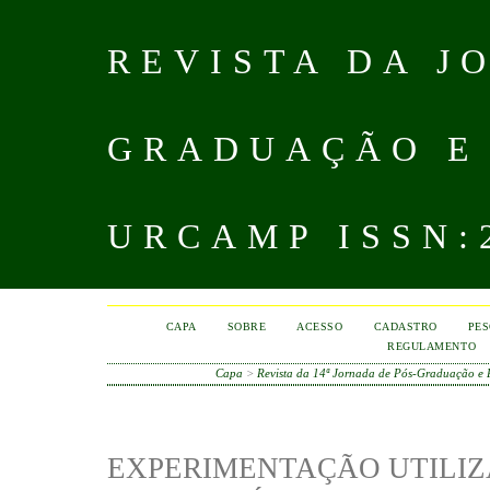
REVISTA DA J
GRADUAÇÃO E
URCAMP ISSN:2
CAPA
SOBRE
ACESSO
CADASTRO
PES
REGULAMENTO
Capa
>
Revista da 14ª Jornada de Pós-Graduação e
EXPERIMENTAÇÃO UTILI