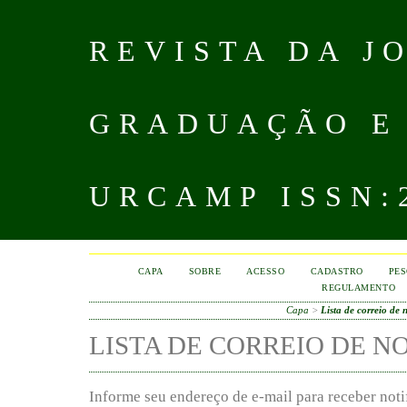
REVISTA DA J
GRADUAÇÃO E
URCAMP ISSN:2
CAPA
SOBRE
ACESSO
CADASTRO
PES
REGULAMENTO
Capa
>
Lista de correio de 
LISTA DE CORREIO DE N
Informe seu endereço de e-mail para receber not