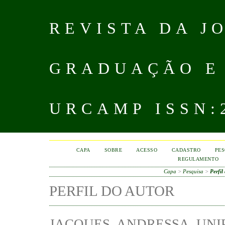
REVISTA DA J
GRADUAÇÃO E
URCAMP ISSN:2
CAPA
SOBRE
ACESSO
CADASTRO
PES
REGULAMENTO
Capa
>
Pesquisa
>
Perfil
PERFIL DO AUTOR
JACQUES, ANDRESSA, UNI