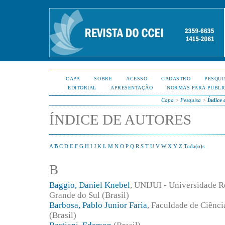
CAPA
SOBRE
ACESSO
CADASTRO
PESQUI
EDITORIAL
APRESENTAÇÃO
NORMAS PARA PUBLI
Capa
>
Pesquisa
>
Índice 
ÍNDICE DE AUTORES
A
B
C
D
E
F
G
H
I
J
K
L
M
N
O
P
Q
R
S
T
U
V
W
X
Y
Z
Toda(o)s
B
Baggio, Daniel Knebel
, UNIJUI - Universidade R
Grande do Sul (Brasil)
Barbosa, Pablo Junior Faria
, Faculdade de Ciênc
(Brasil)