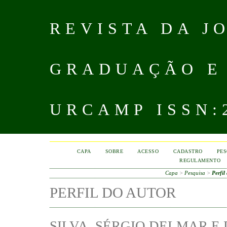
REVISTA DA J
GRADUAÇÃO E
URCAMP ISSN:2
CAPA
SOBRE
ACESSO
CADASTRO
PES
REGULAMENTO
Capa
>
Pesquisa
>
Perfil
PERFIL DO AUTOR
SILVA, SÉRGIO DELMAR E 