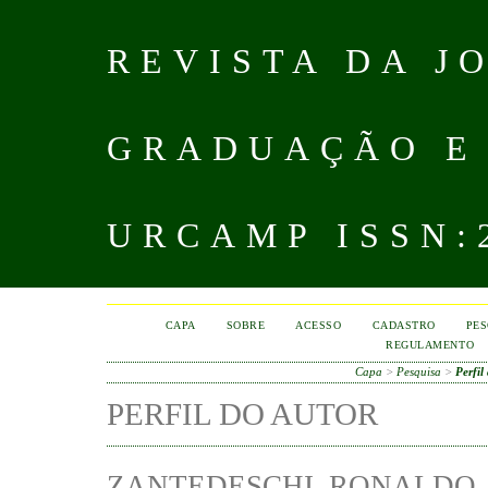
REVISTA DA J
GRADUAÇÃO E
URCAMP ISSN:2
CAPA
SOBRE
ACESSO
CADASTRO
PES
REGULAMENTO
Capa
>
Pesquisa
>
Perfil
PERFIL DO AUTOR
ZANTEDESCHI, RONALDO,