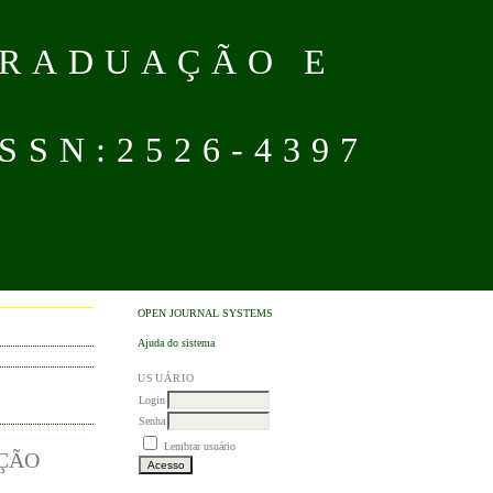
GRADUAÇÃO E
SN:2526-4397
OPEN JOURNAL SYSTEMS
Ajuda do sistema
USUÁRIO
Login
Senha
Lembrar usuário
AÇÃO