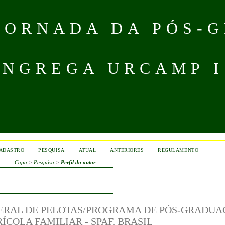
 JORNADA DA PÓS-
NGREGA URCAMP IS
ADASTRO
PESQUISA
ATUAL
ANTERIORES
REGULAMENTO
Capa
>
Pesquisa
>
Perfil do autor
EDERAL DE PELOTAS/PROGRAMA DE PÓS-GRADU
COLA FAMILIAR - SPAF, BRASIL