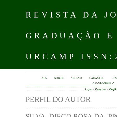
REVISTA DA J
GRADUAÇÃO E
URCAMP ISSN:2
CAPA
SOBRE
ACESSO
CADASTRO
PES
REGULAMENTO
Capa
>
Pesquisa
>
Perfil
PERFIL DO AUTOR
SILVA, DIEGO ROSA DA, P