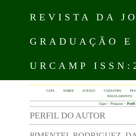
REVISTA DA J
GRADUAÇÃO E
URCAMP ISSN:2
CAPA
SOBRE
ACESSO
CADASTRO
PES
REGULAMENTO
Capa
>
Pesquisa
>
Perfil
PERFIL DO AUTOR
PIMENTEL RODRIGUEZ, DA