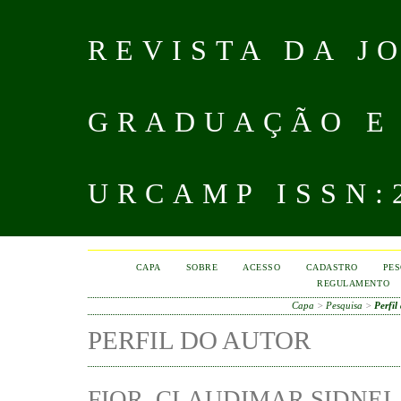
REVISTA DA J
GRADUAÇÃO E
URCAMP ISSN:2
CAPA
SOBRE
ACESSO
CADASTRO
PES
REGULAMENTO
Capa
>
Pesquisa
>
Perfil
PERFIL DO AUTOR
FIOR, CLAUDIMAR SIDNEI