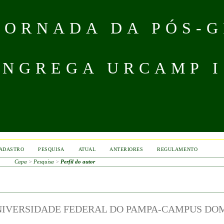
 JORNADA DA PÓS-
NGREGA URCAMP IS
ADASTRO
PESQUISA
ATUAL
ANTERIORES
REGULAMENTO
Capa
>
Pesquisa
>
Perfil do autor
UNIVERSIDADE FEDERAL DO PAMPA-CAMPUS DO