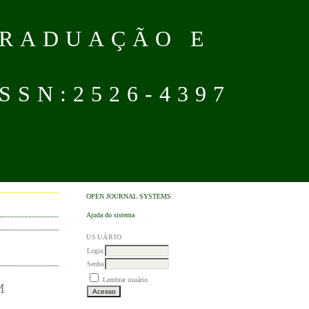
GRADUAÇÃO E
SN:2526-4397
OPEN JOURNAL SYSTEMS
Ajuda do sistema
USUÁRIO
Login
Senha
Lembrar usuário
M